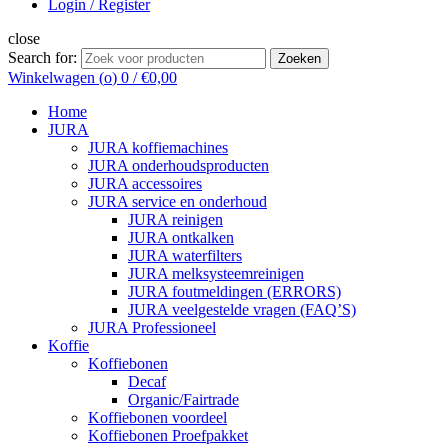
Login / Register
close
Search for:
Zoeken
Winkelwagen (
o
)
0
/
€
0,00
Home
JURA
JURA koffiemachines
JURA onderhoudsproducten
JURA accessoires
JURA service en onderhoud
JURA reinigen
JURA ontkalken
JURA waterfilters
JURA melksysteemreinigen
JURA foutmeldingen (ERRORS)
JURA veelgestelde vragen (FAQ’S)
JURA Professioneel
Koffie
Koffiebonen
Decaf
Organic/Fairtrade
Koffiebonen voordeel
Koffiebonen Proefpakket