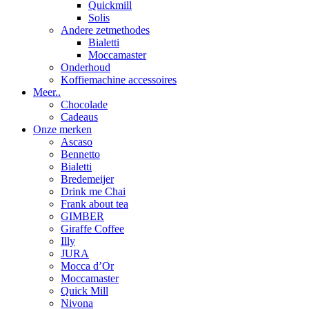
Quickmill
Solis
Andere zetmethodes
Bialetti
Moccamaster
Onderhoud
Koffiemachine accessoires
Meer..
Chocolade
Cadeaus
Onze merken
Ascaso
Bennetto
Bialetti
Bredemeijer
Drink me Chai
Frank about tea
GIMBER
Giraffe Coffee
Illy
JURA
Mocca d’Or
Moccamaster
Quick Mill
Nivona