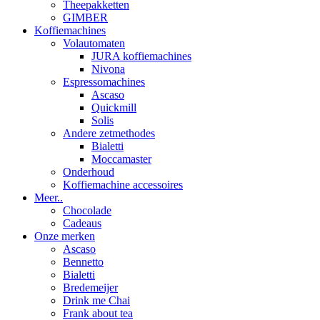
Theepakketten
GIMBER
Koffiemachines
Volautomaten
JURA koffiemachines
Nivona
Espressomachines
Ascaso
Quickmill
Solis
Andere zetmethodes
Bialetti
Moccamaster
Onderhoud
Koffiemachine accessoires
Meer..
Chocolade
Cadeaus
Onze merken
Ascaso
Bennetto
Bialetti
Bredemeijer
Drink me Chai
Frank about tea