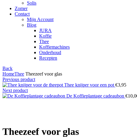
Solis
Zomer
Contact
Mijn Account
Blog
JURA
Koffie
Thee
Koffiemachines
Onderhoud
Recepten
Back
Home
Thee
Theezeef voor glas
Previous product
Thee knijper voor een pot
€
3,95
Next product
De Koffieplantage cadeaubon
€
10,0
Theezeef voor glas