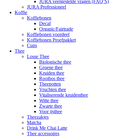
JURA veelgestelde vragen (FAQ’S)
JURA Professioneel
Koffie
Koffiebonen
Decaf
Organic/Fairtrade
Koffiebonen voordeel
Koffiebonen Proefpakket
Cups
Thee
Losse Thee
Biologische thee
Groene thee
Kruiden thee
Rooibos thee
Theepotten
Vruchten thee
Vitaliserende kruidenthee
Witte thee
Zwarte thee
Voor ijsthee
Theezakjes
Matcha
Drink Me Chai Latte
Thee accessoires