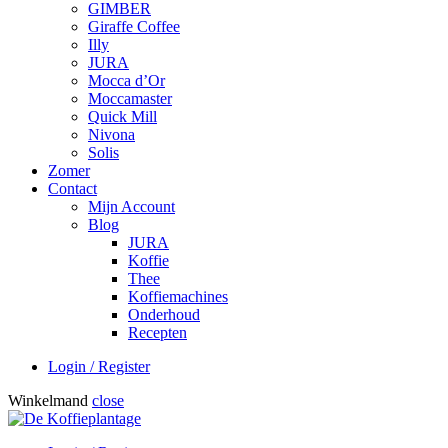
GIMBER
Giraffe Coffee
Illy
JURA
Mocca d’Or
Moccamaster
Quick Mill
Nivona
Solis
Zomer
Contact
Mijn Account
Blog
JURA
Koffie
Thee
Koffiemachines
Onderhoud
Recepten
Login / Register
Winkelmand
close