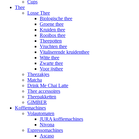
Cups
Thee
Losse Thee
Biologische thee
Groene thee
Kruiden thee
Rooibos thee
Theepotten
Vruchten thee
Vitaliserende kruidenthee
Witte thee
Zwarte thee
Voor ijsthee
Theezakjes
Matcha
Drink Me Chai Latte
Thee accessoires
Theepakketten
GIMBER
Koffiemachines
Volautomaten
JURA koffiemachines
Nivona
Espressomachines
Ascaso