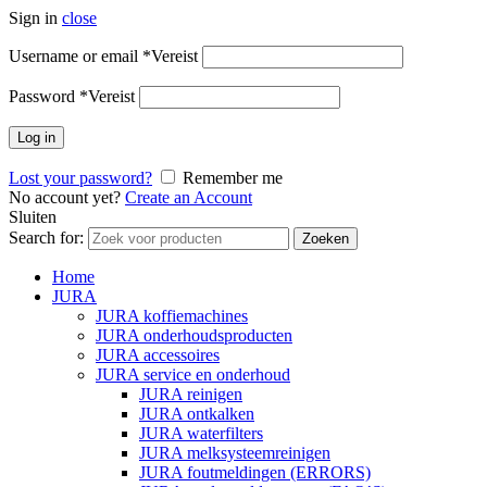
Sign in
close
Username or email
*
Vereist
Password
*
Vereist
Log in
Lost your password?
Remember me
No account yet?
Create an Account
Sluiten
Search for:
Zoeken
Home
JURA
JURA koffiemachines
JURA onderhoudsproducten
JURA accessoires
JURA service en onderhoud
JURA reinigen
JURA ontkalken
JURA waterfilters
JURA melksysteemreinigen
JURA foutmeldingen (ERRORS)