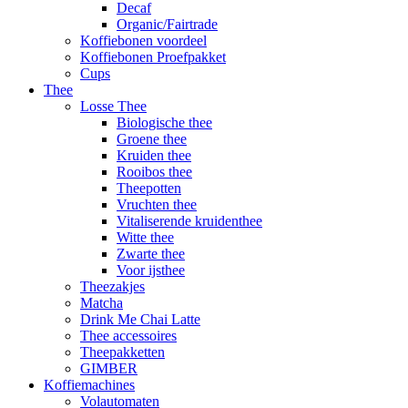
Decaf
Organic/Fairtrade
Koffiebonen voordeel
Koffiebonen Proefpakket
Cups
Thee
Losse Thee
Biologische thee
Groene thee
Kruiden thee
Rooibos thee
Theepotten
Vruchten thee
Vitaliserende kruidenthee
Witte thee
Zwarte thee
Voor ijsthee
Theezakjes
Matcha
Drink Me Chai Latte
Thee accessoires
Theepakketten
GIMBER
Koffiemachines
Volautomaten