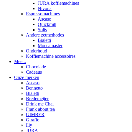
JURA koffiemachines
Nivona
Espressomachines
Ascaso
Quickmill
Solis
Andere zetmethodes
Bialetti
Moccamaster
Onderhoud
Koffiemachine accessoires
Meer..
Chocolade
Cadeaus
Onze merken
Ascaso
Bennetto
Bialetti
Bredemeijer
Drink me Chai
Frank about tea
GIMBER
Giraffe
Illy
JURA