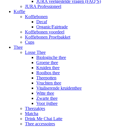
JURA veelgestelde vragen (FAQ’S)
JURA Professioneel
Koffie
Koffiebonen
Decaf
Organic/Fairtrade
Koffiebonen voordeel
Koffiebonen Proefpakket
Cups
Thee
Losse Thee
Biologische thee
Groene thee
Kruiden thee
Rooibos thee
Theepotten
Vruchten thee
Vitaliserende kruidenthee
Witte thee
Zwarte thee
Voor ijsthee
Theezakjes
Matcha
Drink Me Chai Latte
Thee accessoires