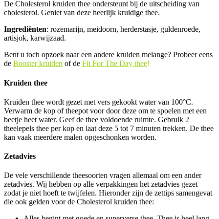
De Cholesterol kruiden thee ondersteunt bij de uitscheiding van
cholesterol. Geniet van deze heerlijk kruidige thee.
Ingrediënten
: rozemarijn, meidoorn, herderstasje, guldenroede,
artisjok, karwijzaad.
Bent u toch opzoek naar een andere kruiden melange? Probeer eens
de
Booster kruiden
of de
Fit For The Day thee
!
Kruiden thee
Kruiden thee wordt gezet met vers gekookt water van 100°C.
Verwarm de kop of theepot voor door deze om te spoelen met een
beetje heet water. Geef de thee voldoende ruimte. Gebruik 2
theelepels thee per kop en laat deze 5 tot 7 minuten trekken. De thee
kan vaak meerdere malen opgeschonken worden.
Zetadvies
De vele verschillende theesoorten vragen allemaal om een ander
zetadvies. Wij hebben op alle verpakkingen het zetadvies gezet
zodat je niet hoeft te twijfelen. Hieronder zijn de zettips samengevat
die ook gelden voor de Cholesterol kruiden thee:
Alles begint met goede en superverse thee. Thee is heel lang