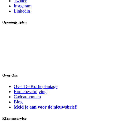
Twitter
Instgaram
Linkedin
Openingstijden
Maandag:
13:00 uur tot 17:00 uur
Dinsdag:
09:30 uur tot 17:30 uur
Woensdag:
09:30 uur tot 17:30 uur
Donderdag:
09:30 uur tot 17:30 uur
Vrijdag:
09:30 uur tot 17:30 uur
Zaterdag:
09:30 uur tot 17:00 uur
Zondag:
gesloten
Over Ons
Over De Koffieplantage
Routebeschrijving
Cadeaubonnen
Blog
Meld je aan voor de nieuwsbrief!
Klantenservice