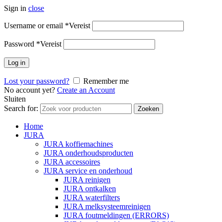
Sign in
close
Username or email
*
Vereist
Password
*
Vereist
Log in
Lost your password?
Remember me
No account yet?
Create an Account
Sluiten
Search for:
Zoeken
Home
JURA
JURA koffiemachines
JURA onderhoudsproducten
JURA accessoires
JURA service en onderhoud
JURA reinigen
JURA ontkalken
JURA waterfilters
JURA melksysteemreinigen
JURA foutmeldingen (ERRORS)