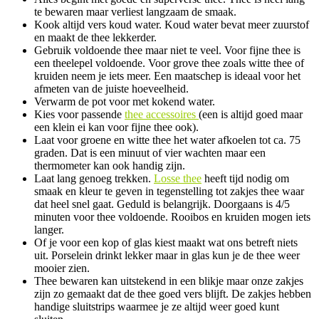
te bewaren maar verliest langzaam de smaak.
Kook altijd vers koud water. Koud water bevat meer zuurstof
en maakt de thee lekkerder.
Gebruik voldoende thee maar niet te veel. Voor fijne thee is
een theelepel voldoende. Voor grove thee zoals witte thee of
kruiden neem je iets meer. Een maatschep is ideaal voor het
afmeten van de juiste hoeveelheid.
Verwarm de pot voor met kokend water.
Kies voor passende
thee accessoires
(een is altijd goed maar
een klein ei kan voor fijne thee ook).
Laat voor groene en witte thee het water afkoelen tot ca. 75
graden. Dat is een minuut of vier wachten maar een
thermometer kan ook handig zijn.
Laat lang genoeg trekken.
Losse thee
heeft tijd nodig om
smaak en kleur te geven in tegenstelling tot zakjes thee waar
dat heel snel gaat. Geduld is belangrijk. Doorgaans is 4/5
minuten voor thee voldoende. Rooibos en kruiden mogen iets
langer.
Of je voor een kop of glas kiest maakt wat ons betreft niets
uit. Porselein drinkt lekker maar in glas kun je de thee weer
mooier zien.
Thee bewaren kan uitstekend in een blikje maar onze zakjes
zijn zo gemaakt dat de thee goed vers blijft. De zakjes hebben
handige sluitstrips waarmee je ze altijd weer goed kunt