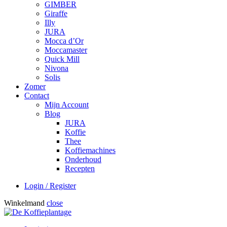
GIMBER
Giraffe
Illy
JURA
Mocca d’Or
Moccamaster
Quick Mill
Nivona
Solis
Zomer
Contact
Mijn Account
Blog
JURA
Koffie
Thee
Koffiemachines
Onderhoud
Recepten
Login / Register
Winkelmand
close