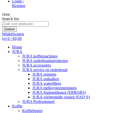
Login /
Register
close
Search for:
Zoeken
Winkelwagen
(
o
)
0
/
€
0,00
Home
JURA
JURA koffiemachines
JURA onderhoudsproducten
JURA accessoires
JURA service en onderhoud
JURA reinigen
JURA ontkalken
JURA waterfilters
JURA melksysteemreinigen
JURA foutmeldingen (ERRORS)
JURA veelgestelde vragen (FAQ’S)
JURA Professioneel
Koffie
Koffiebonen