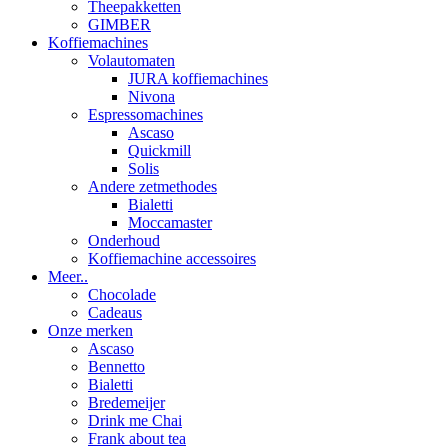
Theepakketten
GIMBER
Koffiemachines
Volautomaten
JURA koffiemachines
Nivona
Espressomachines
Ascaso
Quickmill
Solis
Andere zetmethodes
Bialetti
Moccamaster
Onderhoud
Koffiemachine accessoires
Meer..
Chocolade
Cadeaus
Onze merken
Ascaso
Bennetto
Bialetti
Bredemeijer
Drink me Chai
Frank about tea