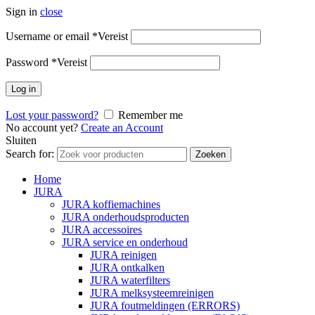
Sign in
close
Username or email
*
Vereist
Password
*
Vereist
Log in
Lost your password?
Remember me
No account yet?
Create an Account
Sluiten
Search for:
Zoeken
Home
JURA
JURA koffiemachines
JURA onderhoudsproducten
JURA accessoires
JURA service en onderhoud
JURA reinigen
JURA ontkalken
JURA waterfilters
JURA melksysteemreinigen
JURA foutmeldingen (ERRORS)