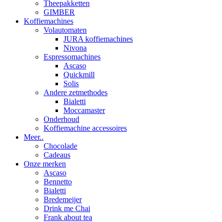
Theepakketten
GIMBER
Koffiemachines
Volautomaten
JURA koffiemachines
Nivona
Espressomachines
Ascaso
Quickmill
Solis
Andere zetmethodes
Bialetti
Moccamaster
Onderhoud
Koffiemachine accessoires
Meer..
Chocolade
Cadeaus
Onze merken
Ascaso
Bennetto
Bialetti
Bredemeijer
Drink me Chai
Frank about tea