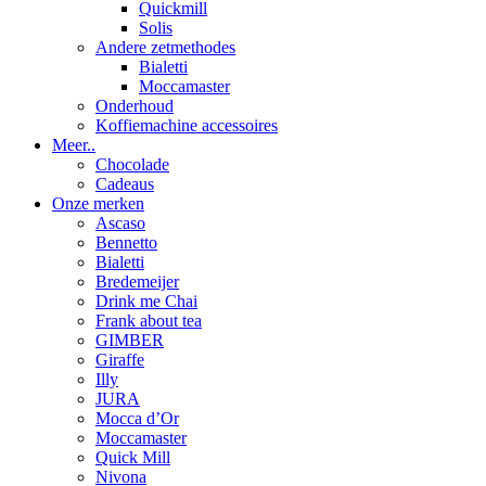
Quickmill
Solis
Andere zetmethodes
Bialetti
Moccamaster
Onderhoud
Koffiemachine accessoires
Meer..
Chocolade
Cadeaus
Onze merken
Ascaso
Bennetto
Bialetti
Bredemeijer
Drink me Chai
Frank about tea
GIMBER
Giraffe
Illy
JURA
Mocca d’Or
Moccamaster
Quick Mill
Nivona