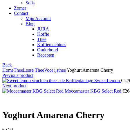
Solis
Zomer
Contact
Mijn Account
Blog
JURA
Koffie
Thee
Koffiemachines
Onderhoud
Recepten
Back
Home
Thee
Losse Thee
Voor ijsthee
Yoghurt Amarena Cherry
Previous product
Sweet Lemon
€
5,7
Next product
Moccamaster KBG Select Red
€
26
Yoghurt Amarena Cherry
€
5,50