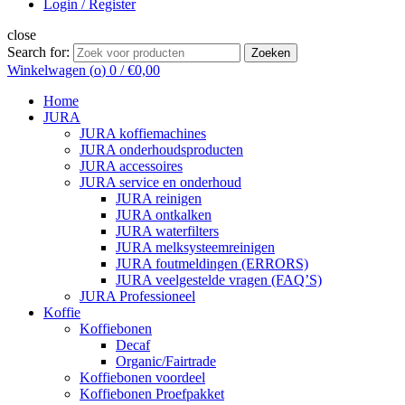
Login / Register
close
Search for:
Zoeken
Winkelwagen (
o
)
0
/
€
0,00
Home
JURA
JURA koffiemachines
JURA onderhoudsproducten
JURA accessoires
JURA service en onderhoud
JURA reinigen
JURA ontkalken
JURA waterfilters
JURA melksysteemreinigen
JURA foutmeldingen (ERRORS)
JURA veelgestelde vragen (FAQ’S)
JURA Professioneel
Koffie
Koffiebonen
Decaf
Organic/Fairtrade
Koffiebonen voordeel
Koffiebonen Proefpakket