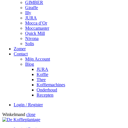
GIMBER
Giraffe
Illy
JURA
Mocca d’Or
Moccamaster
Quick Mill
Nivona
Solis
Zomer
Contact
Mijn Account
Blog
JURA
Koffie
Thee
Koffiemachines
Onderhoud
Recepten
Login / Register
Winkelmand
close