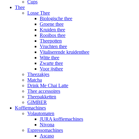
Cups
Thee
Losse Thee
Biologische thee
Groene thee
Kruiden thee
Rooibos thee
Theepotten
Vruchten thee
Vitaliserende kruidenthee
Witte thee
Zwarte thee
Voor ijsthee
Theezakjes
Matcha
Drink Me Chai Latte
Thee accessoires
Theepakketten
GIMBER
Koffiemachines
Volautomaten
JURA koffiemachines
Nivona
Espressomachines
Ascaso