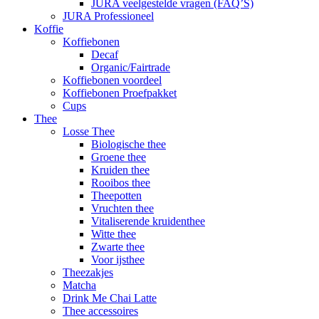
JURA veelgestelde vragen (FAQ’S)
JURA Professioneel
Koffie
Koffiebonen
Decaf
Organic/Fairtrade
Koffiebonen voordeel
Koffiebonen Proefpakket
Cups
Thee
Losse Thee
Biologische thee
Groene thee
Kruiden thee
Rooibos thee
Theepotten
Vruchten thee
Vitaliserende kruidenthee
Witte thee
Zwarte thee
Voor ijsthee
Theezakjes
Matcha
Drink Me Chai Latte
Thee accessoires