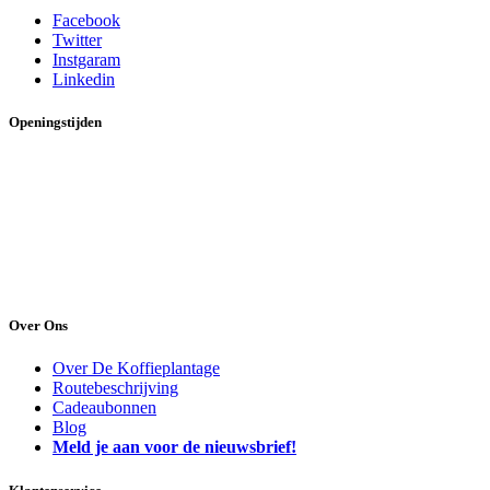
Facebook
Twitter
Instgaram
Linkedin
Openingstijden
Maandag:
13:00 uur tot 17:00 uur
Dinsdag:
09:30 uur tot 17:30 uur
Woensdag:
09:30 uur tot 17:30 uur
Donderdag:
09:30 uur tot 17:30 uur
Vrijdag:
09:30 uur tot 17:30 uur
Zaterdag:
09:30 uur tot 17:00 uur
Zondag:
gesloten
Over Ons
Over De Koffieplantage
Routebeschrijving
Cadeaubonnen
Blog
Meld je aan voor de nieuwsbrief!