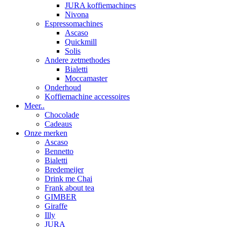
JURA koffiemachines
Nivona
Espressomachines
Ascaso
Quickmill
Solis
Andere zetmethodes
Bialetti
Moccamaster
Onderhoud
Koffiemachine accessoires
Meer..
Chocolade
Cadeaus
Onze merken
Ascaso
Bennetto
Bialetti
Bredemeijer
Drink me Chai
Frank about tea
GIMBER
Giraffe
Illy
JURA