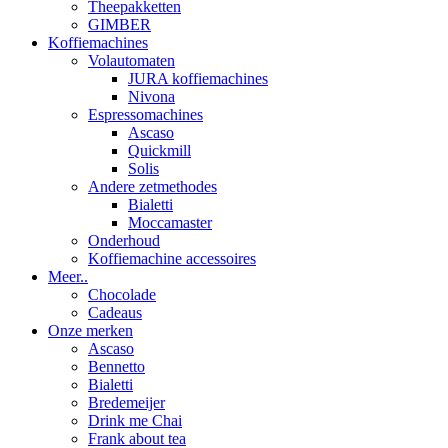
Theepakketten
GIMBER
Koffiemachines
Volautomaten
JURA koffiemachines
Nivona
Espressomachines
Ascaso
Quickmill
Solis
Andere zetmethodes
Bialetti
Moccamaster
Onderhoud
Koffiemachine accessoires
Meer..
Chocolade
Cadeaus
Onze merken
Ascaso
Bennetto
Bialetti
Bredemeijer
Drink me Chai
Frank about tea