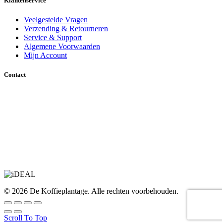
Klantenservice
Veelgestelde Vragen
Verzending & Retourneren
Service & Support
Algemene Voorwaarden
Mijn Account
Contact
Pleinweg 8, 8442 CS Heerenveen
Tel: (0513) 622429
info@dekoffieplantage.com
WhatsApp ons
© 2026 De Koffieplantage. Alle rechten voorbehouden.
Scroll To Top