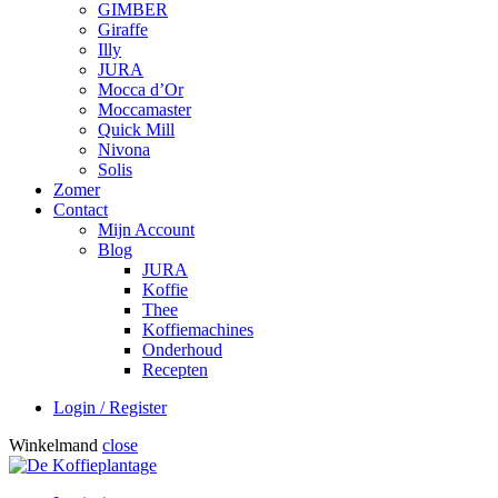
GIMBER
Giraffe
Illy
JURA
Mocca d’Or
Moccamaster
Quick Mill
Nivona
Solis
Zomer
Contact
Mijn Account
Blog
JURA
Koffie
Thee
Koffiemachines
Onderhoud
Recepten
Login / Register
Winkelmand
close