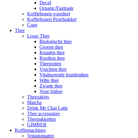
Decaf
Organic/Fairtrade
Koffiebonen voordeel
Koffiebonen Proefpakket
Cups
Thee
Losse Thee
Biologische thee
Groene thee
Kruiden thee
Rooibos thee
Theepotten
Vruchten thee
Vitaliserende kruidenthee
Witte thee
Zwarte thee
Voor ijsthee
Theezakjes
Matcha
Drink Me Chai Latte
Thee accessoires
Theepakketten
GIMBER
Koffiemachines
Volautomaten