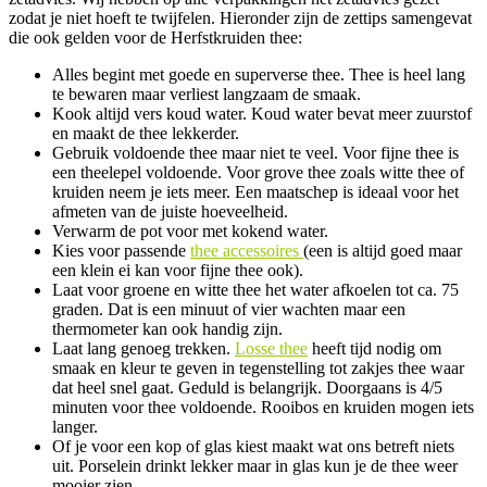
zodat je niet hoeft te twijfelen. Hieronder zijn de zettips samengevat
die ook gelden voor de Herfstkruiden thee:
Alles begint met goede en superverse thee. Thee is heel lang
te bewaren maar verliest langzaam de smaak.
Kook altijd vers koud water. Koud water bevat meer zuurstof
en maakt de thee lekkerder.
Gebruik voldoende thee maar niet te veel. Voor fijne thee is
een theelepel voldoende. Voor grove thee zoals witte thee of
kruiden neem je iets meer. Een maatschep is ideaal voor het
afmeten van de juiste hoeveelheid.
Verwarm de pot voor met kokend water.
Kies voor passende
thee accessoires
(een is altijd goed maar
een klein ei kan voor fijne thee ook).
Laat voor groene en witte thee het water afkoelen tot ca. 75
graden. Dat is een minuut of vier wachten maar een
thermometer kan ook handig zijn.
Laat lang genoeg trekken.
Losse thee
heeft tijd nodig om
smaak en kleur te geven in tegenstelling tot zakjes thee waar
dat heel snel gaat. Geduld is belangrijk. Doorgaans is 4/5
minuten voor thee voldoende. Rooibos en kruiden mogen iets
langer.
Of je voor een kop of glas kiest maakt wat ons betreft niets
uit. Porselein drinkt lekker maar in glas kun je de thee weer
mooier zien.