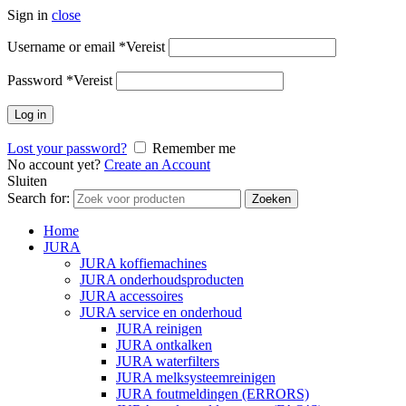
Sign in
close
Username or email
*
Vereist
Password
*
Vereist
Log in
Lost your password?
Remember me
No account yet?
Create an Account
Sluiten
Search for:
Zoeken
Home
JURA
JURA koffiemachines
JURA onderhoudsproducten
JURA accessoires
JURA service en onderhoud
JURA reinigen
JURA ontkalken
JURA waterfilters
JURA melksysteemreinigen
JURA foutmeldingen (ERRORS)