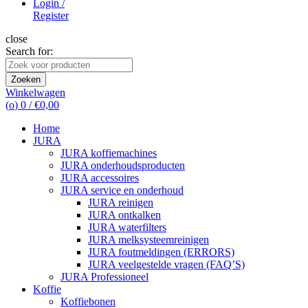
Login /
Register
close
Search for:
Zoeken
Winkelwagen
(
o
)
0
/
€
0,00
Home
JURA
JURA koffiemachines
JURA onderhoudsproducten
JURA accessoires
JURA service en onderhoud
JURA reinigen
JURA ontkalken
JURA waterfilters
JURA melksysteemreinigen
JURA foutmeldingen (ERRORS)
JURA veelgestelde vragen (FAQ’S)
JURA Professioneel
Koffie
Koffiebonen