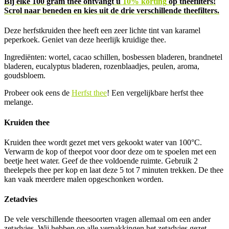
Bij elke 100 gram thee ontvangt u
10% korting
op theefilters!
Scrol naar beneden en kies uit de drie verschillende theefilters.
Deze herfstkruiden thee heeft een zeer lichte tint van karamel
peperkoek. Geniet van deze heerlijk kruidige thee.
Ingrediënten: wortel, cacao schillen, bosbessen bladeren, brandnetel
bladeren, eucalyptus bladeren, rozenblaadjes, peulen, aroma,
goudsbloem.
Probeer ook eens de
Herfst thee
! Een vergelijkbare herfst thee
melange.
Kruiden thee
Kruiden thee wordt gezet met vers gekookt water van 100°C.
Verwarm de kop of theepot voor door deze om te spoelen met een
beetje heet water. Geef de thee voldoende ruimte. Gebruik 2
theelepels thee per kop en laat deze 5 tot 7 minuten trekken. De thee
kan vaak meerdere malen opgeschonken worden.
Zetadvies
De vele verschillende theesoorten vragen allemaal om een ander
zetadvies. Wij hebben op alle verpakkingen het zetadvies gezet