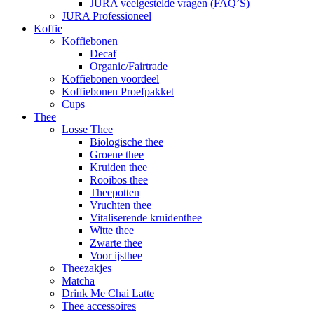
JURA veelgestelde vragen (FAQ’S)
JURA Professioneel
Koffie
Koffiebonen
Decaf
Organic/Fairtrade
Koffiebonen voordeel
Koffiebonen Proefpakket
Cups
Thee
Losse Thee
Biologische thee
Groene thee
Kruiden thee
Rooibos thee
Theepotten
Vruchten thee
Vitaliserende kruidenthee
Witte thee
Zwarte thee
Voor ijsthee
Theezakjes
Matcha
Drink Me Chai Latte
Thee accessoires